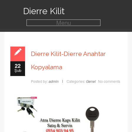
Dierre Kilit
Menu
Dierre Kilit-Dierre Anahtar
22
Kopyalama
Şub
Posted by:
admin
Categories:
Genel
No comments