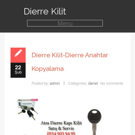
Dierre Kilit
Menu
Dierre Kilit-Dierre Anahtar
22
Kopyalama
Şub
Posted by:
admin
Categories:
Genel
No comments